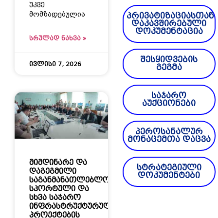
უკვე
მომზადებულია
პრივატიზაციასთან
დაკავშირებული
დოკუმენტაცია
ᲡᲠᲣᲚᲐᲓ ᲜᲐᲮᲕᲐ »
შესყიდვების
ივლისი 7, 2026
გეგმა
საჯარო
აუქციონები
პეროსანალურ
მონაცემთა დაცვა
მიმდინარე და
სტრატეგიული
დაგეგმილი
დოკუმენტები
საგანმანათლებლო,
სპორტული და
სხვა საჯარო
ინფრასტრუქტურულ
პროექტების