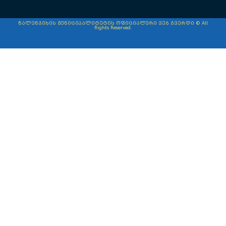
წალენჯიხის მუნიციპალიტეტის ოფიციალური ვებ.გვერდი © All
Rights Reserved.