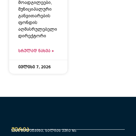
მოადგილეები,
მუნიციპალური
განვითარების
ფონდის
აღმასრულებელი
დირექტორი
ᲡᲠᲣᲚᲐᲓ ᲜᲐᲮᲕᲐ »
ივლისი 7, 2026
მერია
5200 წალენჯიხა, სალიას ქუჩა N5