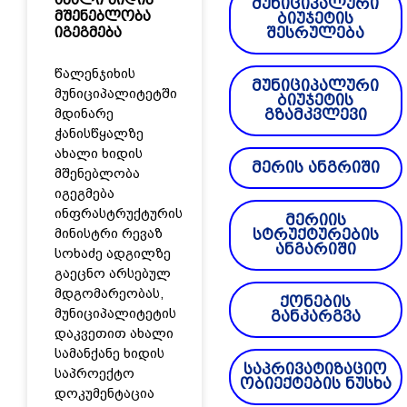
მუნიციპალური
მშენებლობა
ბიუჯეტის
იგეგმება
შესრულება
წალენჯიხის
მუნიციპალური
მუნიციპალიტეტში
ბიუჯეტის
მდინარე
გზამკვლევი
ჭანისწყალზე
ახალი ხიდის
მერის ანგრიში
მშენებლობა
იგეგმება
ინფრასტრუქტურის
მერიის
მინისტრი რევაზ
სტრუქტურების
ანგარიში
სოხაძე ადგილზე
გაეცნო არსებულ
მდგომარეობას,
ქონების
მუნიციპალიტეტის
განკარგვა
დაკვეთით ახალი
სამანქანე ხიდის
საპრივატიზაციო
საპროექტო
ობიექტების ნუსხა
დოკუმენტაცია