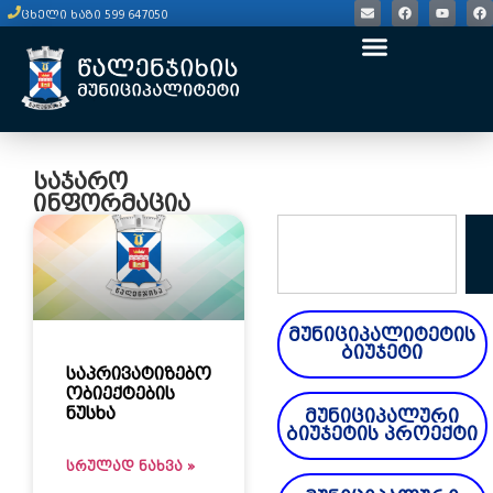
ცხელი ხაზი 599 647050
საჯარო
ინფორმაცია
მუნიციპალიტეტის
ბიუჯეტი
საპრივატიზებო
ობიექტების
ნუსხა
მუნიციპალური
ბიუჯეტის პროექტი
ᲡᲠᲣᲚᲐᲓ ᲜᲐᲮᲕᲐ »