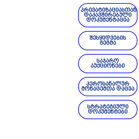
პრივატიზაციასთან
დაკავშირებული
დოკუმენტაცია
შესყიდვების
გეგმა
საჯარო
აუქციონები
პეროსანალურ
მონაცემთა დაცვა
სტრატეგიული
დოკუმენტები