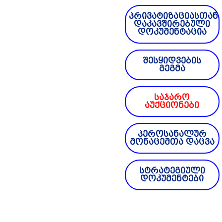
პრივატიზაციასთან
დაკავშირებული
დოკუმენტაცია
შესყიდვების
გეგმა
საჯარო
აუქციონები
პეროსანალურ
მონაცემთა დაცვა
სტრატეგიული
დოკუმენტები