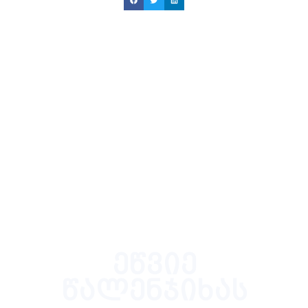
ეწვიე
წალენჯიხას