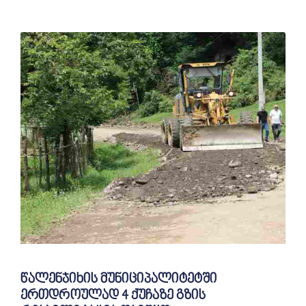
წალენჯიხის მუნიციპალიტეტში
ერთდროულად 4 ქუჩაზე გზის