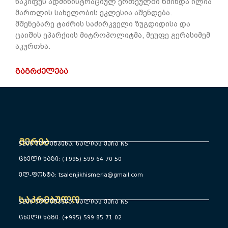
ნაკიფუს ადმინისტრაციულ ერთეულში წმინდა ილია
მართლის სახელობის ეკლესია აშენდება. ​
მშენებარე ტაძრის საძირკველი ზუგდიდისა და
ცაიშის ეპარქიის მიტროპოლიტმა, მეუფე გერასიმემ
აკურთხა.
ᲒᲐᲒᲠᲫᲔᲚᲔᲑᲐ
მერია
5200 წალენჯიხა, სალიას ქუჩა N5
ცხელი ხაზი: (+995) 599 64 70 50
ელ-ფოსტა: tsalenjikhismeria@gmail.com
საკრებულო
5200 წალენჯიხა, სალიას ქუჩა N5
ცხელი ხაზი: (+995) 599 85 71 02