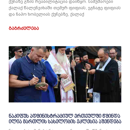
ქუჩაზე გზის რეაბილიტაცია დაიწყო. სამუშაოები
ქალაქ წალენჯიხაში თემურ ფიფიას, ეგნატე ფიფიას
და ნაპო ხობელიას ქუჩებზე, ქალაქ
ᲒᲐᲒᲠᲫᲔᲚᲔᲑᲐ
ნაკიფუს ადმინისტრაციულ ერთეულში წმინდა
ილია მართლის სახელობის ეკლესია აშენდება