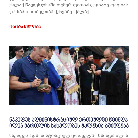
ქალაქ წალენჯიხაში თემურ ფიფიას, ეგნატე ფიფიას
და ნაპო ხობელიას ქუჩებზე, ქალაქ
ᲒᲐᲒᲠᲫᲔᲚᲔᲑᲐ
ნაკიფუს ადმინისტრაციულ ერთეულში წმინდა
ილია მართლის სახელობის ეკლესია აშენდება
ნაკიფუს ადმინისტრაციულ ერთეულში წმინდა ილია