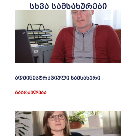
სხვა სამსახურები
ადმინისტრაციული სამსახური
ᲒᲐᲒᲠᲫᲔᲚᲔᲑᲐ