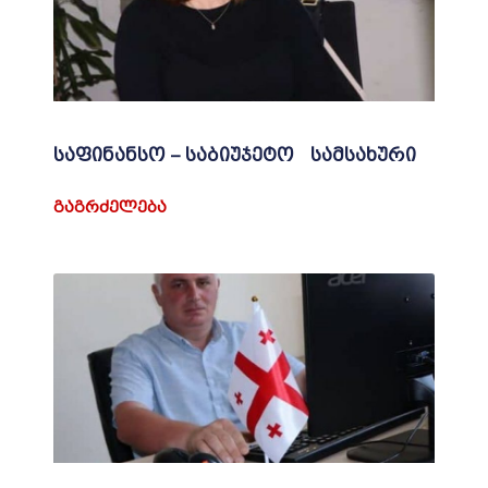
საფინანსო – საბიუჯეტო სამსახური
ᲒᲐᲒᲠᲫᲔᲚᲔᲑᲐ