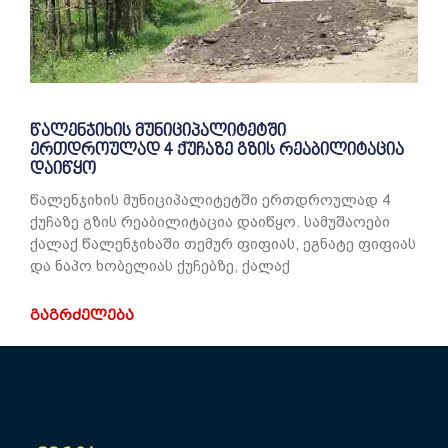
წალენჯიხის მუნიციპალიტეტში
ერთდროულად 4 ქუჩაზე გზის რეაბილიტაცია
დაიწყო
წალენჯიხის მუნიციპალიტეტში ერთდროულად 4
ქუჩაზე გზის რეაბილიტაცია დაიწყო. სამუშაოები
ქალაქ წალენჯიხაში თემურ ფიფიას, ეგნატე ფიფიას
და ნაპო ხობელიას ქუჩებზე, ქალაქ
ᲒᲐᲒᲠᲫᲔᲚᲔᲑᲐ