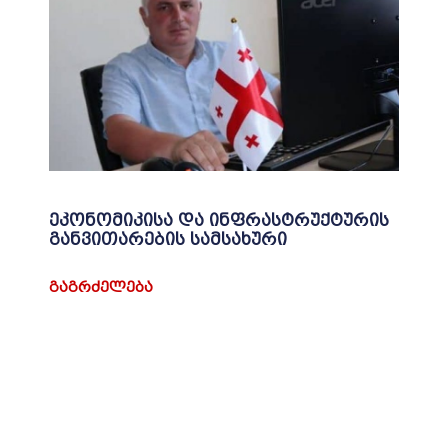
ეკონომიკისა და ინფრასტრუქტურის
განვითარების სამსახური
ᲒᲐᲒᲠᲫᲔᲚᲔᲑᲐ
მერია
5200 წალენჯიხა, სალიას ქუჩა N5