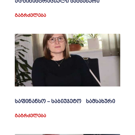
ადმინისტრაციული სამსახური
ᲒᲐᲒᲠᲫᲔᲚᲔᲑᲐ
საფინანსო – საბიუჯეტო სამსახური
ᲒᲐᲒᲠᲫᲔᲚᲔᲑᲐ