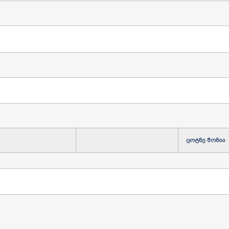
ცოტნე
შონია