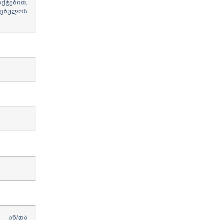
ქტებით,
რებულოს
ი ან/და