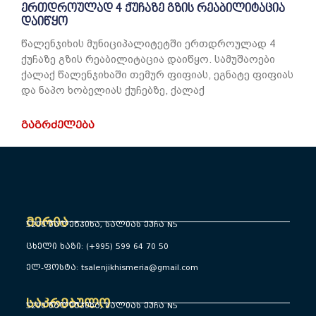
ერთდროულად 4 ქუჩაზე გზის რეაბილიტაცია
დაიწყო
წალენჯიხის მუნიციპალიტეტში ერთდროულად 4
ქუჩაზე გზის რეაბილიტაცია დაიწყო. სამუშაოები
ქალაქ წალენჯიხაში თემურ ფიფიას, ეგნატე ფიფიას
და ნაპო ხობელიას ქუჩებზე, ქალაქ
ᲒᲐᲒᲠᲫᲔᲚᲔᲑᲐ
მერია
5200 წალენჯიხა, სალიას ქუჩა N5
ცხელი ხაზი: (+995) 599 64 70 50
ელ-ფოსტა: tsalenjikhismeria@gmail.com
საკრებულო
5200 წალენჯიხა, სალიას ქუჩა N5