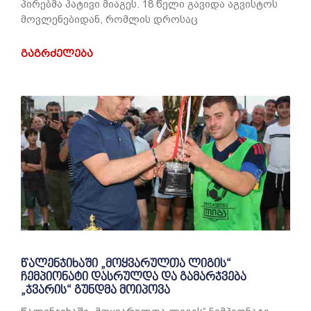
პირებმა პატივი მიაგეს. 18 წელი გავიდა აგვისტოს
მოვლენებიდან, რომლის დროსაც
ᲒᲐᲒᲠᲫᲔᲚᲔᲑᲐ
წალენჯიხაში „მოყვარულთა ლიგის“
ჩემპიონატი დასრულდა და გამარჯვება
„ჯვარის“ გუნდმა მოიპოვა