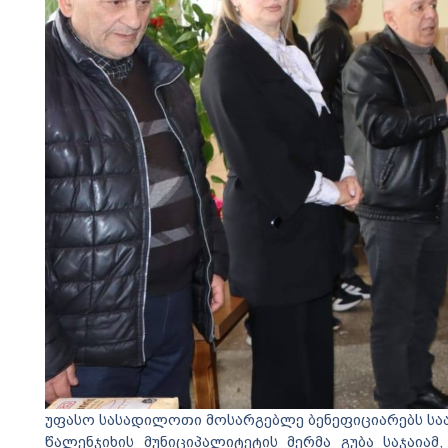
უფასო სასადილოთი მოსარგებლე ბენეფიციარებს სა
წალენჯიხის მუნიციპალიტეტის მერმა გუბა საჯაია