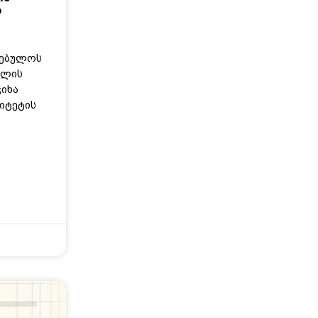
ბ
რებულოს
წლის
ნჯიხა
იტეტის