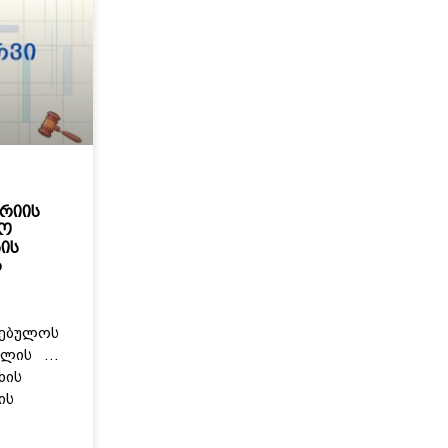
ერიის
ტო
ის
ბ
რებულოს
 წლის …
ხის
ის