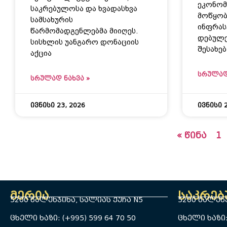
ეკონომ
საკრებულოსა და ხვადასხვა
მოწყობ
სამსახურის
ინფრას
წარმომადგენლებმა მიიღეს.
დებულე
სისხლის უანგარო დონაციის
შესახე
აქცია
ᲡᲠᲣᲚᲐᲓ
ᲡᲠᲣᲚᲐᲓ ᲜᲐᲮᲕᲐ »
ივნისი 23, 2026
ივნისი 2
« წინა
1
მერია
საკრე
5200 წალენჯიხა, სალიას ქუჩა N5
5200 წალენჯ
ცხელი ხაზი: (+995) 599 64 70 50
ცხელი ხაზი: 