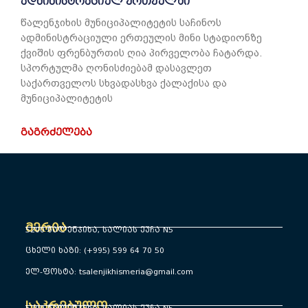
ადმინისტრაციულ ერთეულში
წალენჯიხის მუნიციპალიტეტის საჩინოს
ადმინისტრაციული ერთეულის მინი სტადიონზე
ქვიშის ფრენბურთის ღია პირველობა ჩატარდა.
სპორტულმა ღონისძიებამ დასავლეთ
საქართველოს სხვადასხვა ქალაქისა და
მუნიციპალიტეტის
ᲒᲐᲒᲠᲫᲔᲚᲔᲑᲐ
მერია
5200 წალენჯიხა, სალიას ქუჩა N5
ცხელი ხაზი: (+995) 599 64 70 50
ელ-ფოსტა: tsalenjikhismeria@gmail.com
საკრებულო