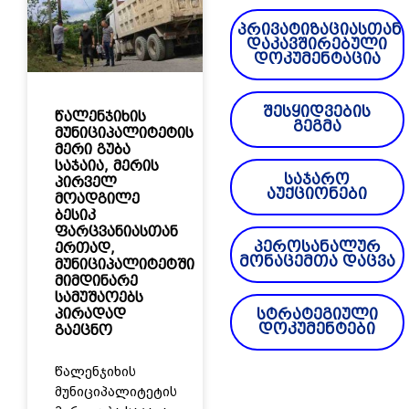
პრივატიზაციასთან
დაკავშირებული
დოკუმენტაცია
შესყიდვების
წალენჯიხის
გეგმა
მუნიციპალიტეტის
მერი გუბა
საჯაია, მერის
საჯარო
პირველ
აუქციონები
მოადგილე
ბესიკ
ფარცვანიასთან
პეროსანალურ
ერთად,
მონაცემთა დაცვა
მუნიციპალიტეტში
მიმდინარე
სამუშაოებს
პირადად
სტრატეგიული
დოკუმენტები
გაეცნო
წალენჯიხის
მუნიციპალიტეტის