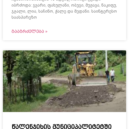
იბრძოდა: ჯვარი, ფახულანი, ობუჯი, მუჟავა, ნაკიფუ,
ჯგალი, ლია, საჩინო, ჭალე და მედანი. საინტერესო
საასპარეზო
ᲒᲐᲐᲒᲠᲫᲔᲚᲔᲑᲐ »
წალენჯიხის მუნიციპალიტეტში